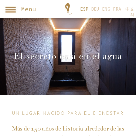
Menu
ESP
DEU
ENG
FRA
中文
한
UN LUGAR NACIDO PARA EL BIENESTAR
Más de 150 años de historia alrededor de las