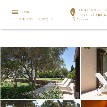
Menu
ESP
DEU
ENG
FRA
中文
한