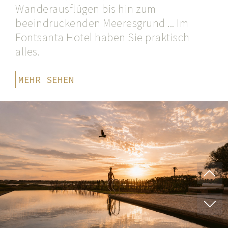
Wanderausflügen bis hin zum
beeindruckenden Meeresgrund ... Im
Fontsanta Hotel haben Sie praktisch
alles.
MEHR SEHEN