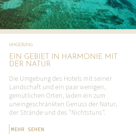
UMGEBUNG
EIN GEBIET IN HARMONIE MIT
DER NATUR
Die Umgebung des Hotels mit seiner
Landschaft und ein paar wenigen,
gemütlichen Orten, laden ein zum
uneingeschränkten Genuss der Natur,
der Strände und des ”Nichtstuns”.
MEHR SEHEN