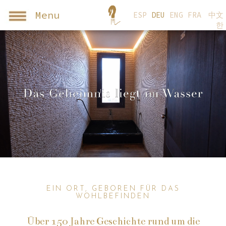
Menu
ESP
DEU
ENG
FRA
中文
한
EIN ORT, GEBOREN FÜR DAS
WOHLBEFINDEN
Über 150 Jahre Geschichte rund um die