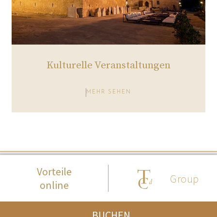
Kulturelle Veranstaltungen
MEHR SEHEN
© 2017 Fontsanta Hotel -
Rechtliche Warnung
- Cookie-Richtlinie
Vorteile
Group
online
BUCHEN