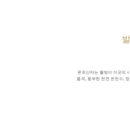
발
폰트산타는 웰빙이 이곳의 시
품격, 풍부한 천연 온천수, 